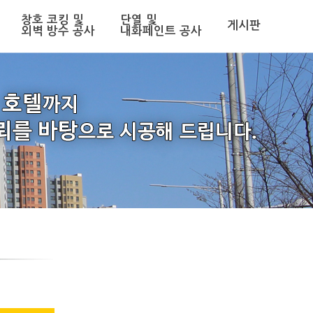
창호 코킹 및
단열 및
게시판
외벽 방수 공사
내화페인트 공사