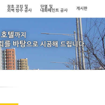
창호 코킹 및
단열 및
게시판
외벽 방수 공사
내화페인트 공사