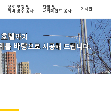
창호 코킹 및
단열 및
게시판
외벽 방수 공사
내화페인트 공사