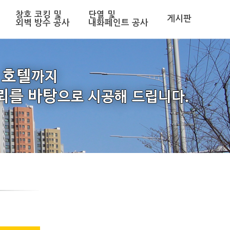
창호 코킹 및
단열 및
게시판
외벽 방수 공사
내화페인트 공사