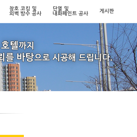
창호 코킹 및
단열 및
게시판
외벽 방수 공사
내화페인트 공사