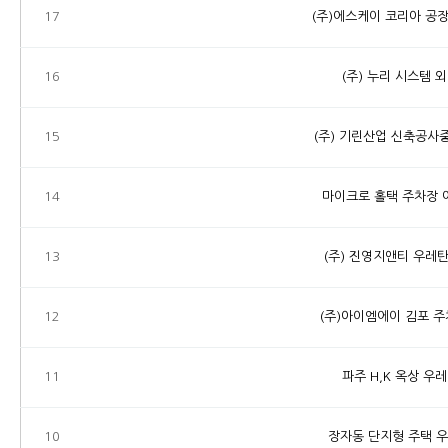
17
(주)에스케이 코리아 공
16
(주) 누리 시스템 
15
(주) 기린산업 신축공사
14
마이크로 홀택 주차장 
13
(주) 진영지앤티 우레
12
(주)아이엠에이 김포 
11
파주 H,K 옥상 우
10
장자동 단지형 주택 