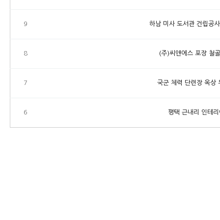
9
하남 미사 도서관 건립공
8
(주)씨앤에스 포장 철
7
국군 체력 단련장 옥상
6
평택 근내리 인테리
맨끝