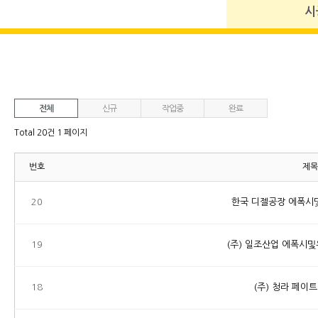
시
전체
신규
작업중
완료
Total 20건
1 페이지
번호
제목
20
한국 디젤공장 에폭시
19
(주) 일조산업 에폭시
18
(주) 청라 페이